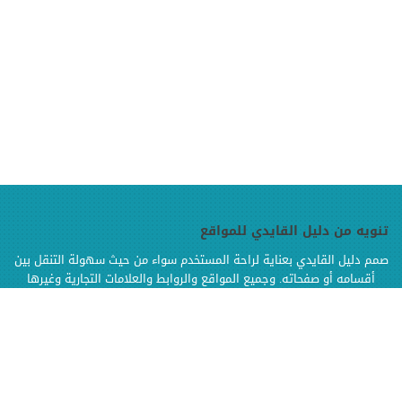
تنويه من دليل القايدي للمواقع
صمم دليل القايدي بعناية لراحة المستخدم سواء من حيث سهولة التنقل بين
أقسامه أو صفحاته. وجميع المواقع والروابط والعلامات التجارية وغيرها
الموجودة في دليل القايدي هي ملك لإصحابها وهي محفوظة الحقوق
وإنما تم إضافتها بالدليل لتسهيل الوصول اليها كما أن دليل القايدي غير
مسؤول إطلاقا عن محتويات تلك المواقع وخدماتها من إعلانات أو منتجات أو
مواد أخرى
.