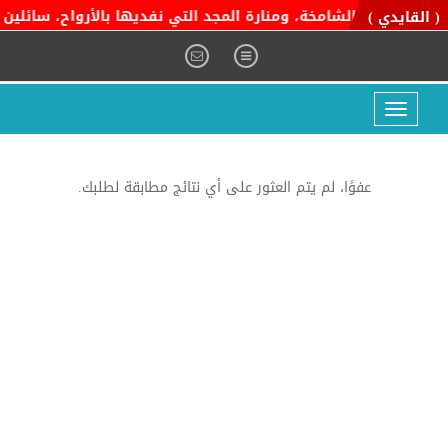
ة التوحيد الشامخة، ومنارة المجد التي نفديها بالأرواح، سائلين ال
( القايدي )
Toggle
navigation
عفوًا، لم يتم العثور على أي نتائج مطابقة لطلبك.