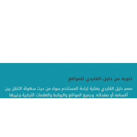
تنويه من دليل القايدي للمواقع
صمم دليل القايدي بعناية لراحة المستخدم سواء من حيث سهولة التنقل بين
أقسامه أو صفحاته. وجميع المواقع والروابط والعلامات التجارية وغيرها
الموجودة في دليل القايدي هي ملك لإصحابها وهي محفوظة الحقوق
وإنما تم إضافتها بالدليل لتسهيل الوصول اليها كما أن دليل القايدي غير
مسؤول إطلاقا عن محتويات تلك المواقع وخدماتها من إعلانات أو منتجات أو
مواد أخرى
.