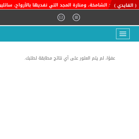
اية التوحيد الشامخة، ومنارة المجد التي نفديها بالأرواح، سائلين ا
( القايدي )
Toggle
navigation
عفوًا، لم يتم العثور على أي نتائج مطابقة لطلبك.