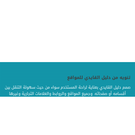
تنويه من دليل القايدي للمواقع
صمم دليل القايدي بعناية لراحة المستخدم سواء من حيث سهولة التنقل بين
أقسامه أو صفحاته. وجميع المواقع والروابط والعلامات التجارية وغيرها
الموجودة في دليل القايدي هي ملك لإصحابها وهي محفوظة الحقوق
وإنما تم إضافتها بالدليل لتسهيل الوصول اليها كما أن دليل القايدي غير
مسؤول إطلاقا عن محتويات تلك المواقع وخدماتها من إعلانات أو منتجات أو
مواد أخرى
.