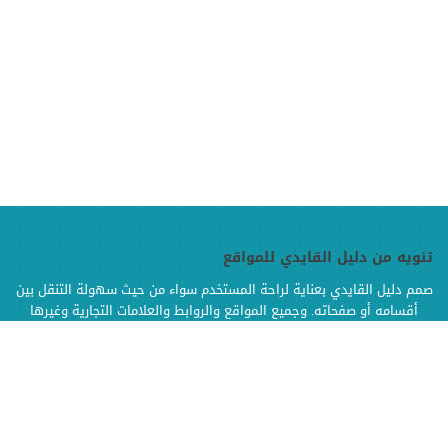
تنويه من دليل القايدي للمواقع
صمم دليل القايدي بعناية لراحة المستخدم سواء من حيث سهولة التنقل بين
أقسامه أو صفحاته. وجميع المواقع والروابط والعلامات التجارية وغيرها
الموجودة في دليل القايدي هي ملك لإصحابها وهي محفوظة الحقوق
وإنما تم إضافتها بالدليل لتسهيل الوصول اليها كما أن دليل القايدي غير
مسؤول إطلاقا عن محتويات تلك المواقع وخدماتها من إعلانات أو منتجات أو
مواد أخرى
.