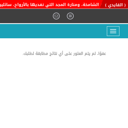
ية التوحيد الشامخة، ومنارة المجد التي نفديها بالأرواح، سائلين ا
( القايدي )
Toggle
navigation
عفوًا، لم يتم العثور على أي نتائج مطابقة لطلبك.