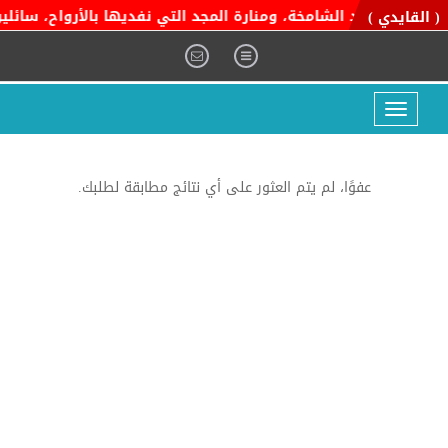
اية التوحيد الشامخة، ومنارة المجد التي نفديها بالأرواح، سائلين 
( القايدي )
Toggle
navigation
عفوًا، لم يتم العثور على أي نتائج مطابقة لطلبك.