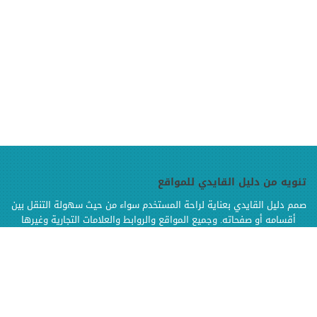
تنويه من دليل القايدي للمواقع
صمم دليل القايدي بعناية لراحة المستخدم سواء من حيث سهولة التنقل بين
أقسامه أو صفحاته. وجميع المواقع والروابط والعلامات التجارية وغيرها
الموجودة في دليل القايدي هي ملك لإصحابها وهي محفوظة الحقوق
وإنما تم إضافتها بالدليل لتسهيل الوصول اليها كما أن دليل القايدي غير
مسؤول إطلاقا عن محتويات تلك المواقع وخدماتها من إعلانات أو منتجات أو
مواد أخرى
.