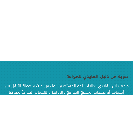
تنويه من دليل القايدي للمواقع
صمم دليل القايدي بعناية لراحة المستخدم سواء من حيث سهولة التنقل بين
أقسامه أو صفحاته. وجميع المواقع والروابط والعلامات التجارية وغيرها
الموجودة في دليل القايدي هي ملك لإصحابها وهي محفوظة الحقوق
وإنما تم إضافتها بالدليل لتسهيل الوصول اليها كما أن دليل القايدي غير
مسؤول إطلاقا عن محتويات تلك المواقع وخدماتها من إعلانات أو منتجات أو
مواد أخرى
.