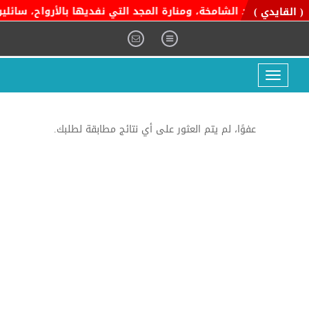
اية التوحيد الشامخة، ومنارة المجد التي نفديها بالأرواح، سائلين ا
( القايدي )
Toggle
navigation
عفوًا، لم يتم العثور على أي نتائج مطابقة لطلبك.