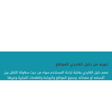
تنويه من دليل القايدي للمواقع
صمم دليل القايدي بعناية لراحة المستخدم سواء من حيث سهولة التنقل بين
أقسامه أو صفحاته. وجميع المواقع والروابط والعلامات التجارية وغيرها
الموجودة في دليل القايدي هي ملك لإصحابها وهي محفوظة الحقوق
وإنما تم إضافتها بالدليل لتسهيل الوصول اليها كما أن دليل القايدي غير
مسؤول إطلاقا عن محتويات تلك المواقع وخدماتها من إعلانات أو منتجات أو
مواد أخرى
.