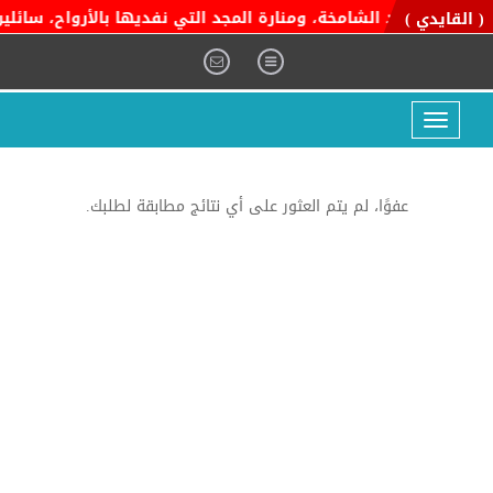
اية التوحيد الشامخة، ومنارة المجد التي نفديها بالأرواح، سائلين 
( القايدي )
Toggle
navigation
عفوًا، لم يتم العثور على أي نتائج مطابقة لطلبك.