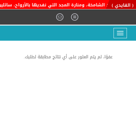
اية التوحيد الشامخة، ومنارة المجد التي نفديها بالأرواح، سائلين ا
( القايدي )
Toggle
navigation
عفوًا، لم يتم العثور على أي نتائج مطابقة لطلبك.