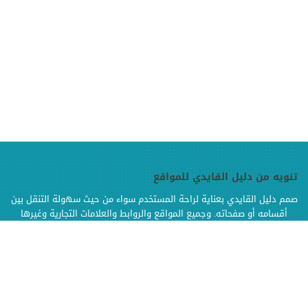
تنويه من دليل القايدي للمواقع
صمم دليل القايدي بعناية لراحة المستخدم سواء من حيث سهولة التنقل بين
أقسامه أو صفحاته. وجميع المواقع والروابط والعلامات التجارية وغيرها
الموجودة في دليل القايدي هي ملك لإصحابها وهي محفوظة الحقوق
وإنما تم إضافتها بالدليل لتسهيل الوصول اليها كما أن دليل القايدي غير
مسؤول إطلاقا عن محتويات تلك المواقع وخدماتها من إعلانات أو منتجات أو
مواد أخرى
.