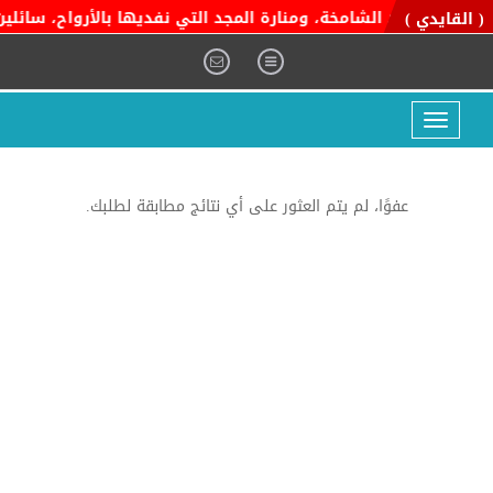
ية التوحيد الشامخة، ومنارة المجد التي نفديها بالأرواح، سائلين ا
( القايدي )
Toggle
navigation
عفوًا، لم يتم العثور على أي نتائج مطابقة لطلبك.