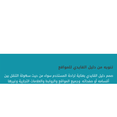
تنويه من دليل القايدي للمواقع
صمم دليل القايدي بعناية لراحة المستخدم سواء من حيث سهولة التنقل بين
أقسامه أو صفحاته. وجميع المواقع والروابط والعلامات التجارية وغيرها
الموجودة في دليل القايدي هي ملك لإصحابها وهي محفوظة الحقوق
وإنما تم إضافتها بالدليل لتسهيل الوصول اليها كما أن دليل القايدي غير
مسؤول إطلاقا عن محتويات تلك المواقع وخدماتها من إعلانات أو منتجات أو
مواد أخرى
.