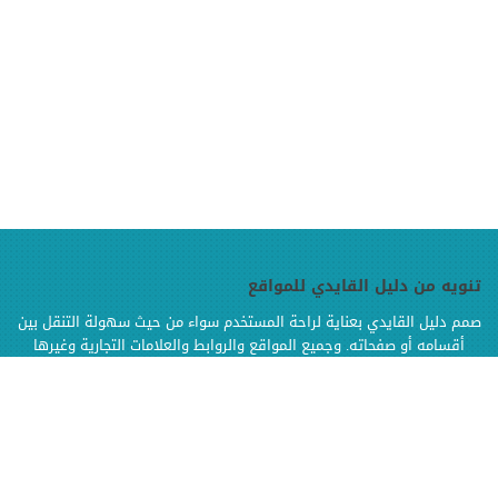
تنويه من دليل القايدي للمواقع
صمم دليل القايدي بعناية لراحة المستخدم سواء من حيث سهولة التنقل بين
أقسامه أو صفحاته. وجميع المواقع والروابط والعلامات التجارية وغيرها
الموجودة في دليل القايدي هي ملك لإصحابها وهي محفوظة الحقوق
وإنما تم إضافتها بالدليل لتسهيل الوصول اليها كما أن دليل القايدي غير
مسؤول إطلاقا عن محتويات تلك المواقع وخدماتها من إعلانات أو منتجات أو
مواد أخرى
.