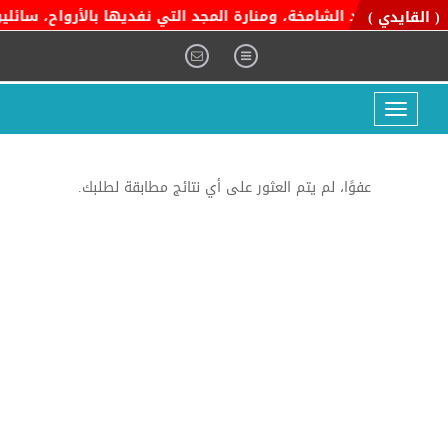
اية التوحيد الشامخة، ومنارة المجد التي نفديها بالأرواح، سائلين 
( القايدي )
Toggle
navigation
عفوًا، لم يتم العثور على أي نتائج مطابقة لطلبك.