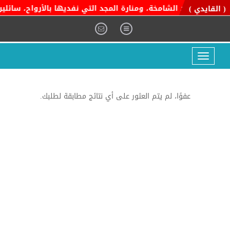
اية التوحيد الشامخة، ومنارة المجد التي نفديها بالأرواح، سائلين ا
( القايدي )
Toggle
navigation
عفوًا، لم يتم العثور على أي نتائج مطابقة لطلبك.