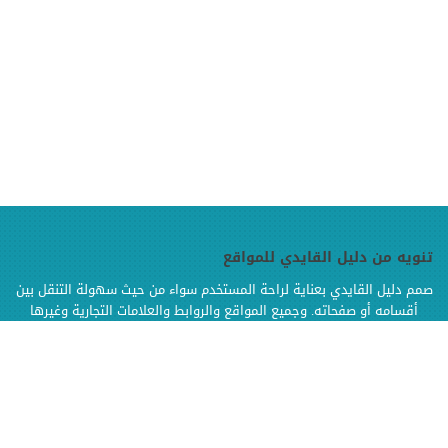
تنويه من دليل القايدي للمواقع
صمم دليل القايدي بعناية لراحة المستخدم سواء من حيث سهولة التنقل بين
أقسامه أو صفحاته. وجميع المواقع والروابط والعلامات التجارية وغيرها
الموجودة في دليل القايدي هي ملك لإصحابها وهي محفوظة الحقوق
وإنما تم إضافتها بالدليل لتسهيل الوصول اليها كما أن دليل القايدي غير
مسؤول إطلاقا عن محتويات تلك المواقع وخدماتها من إعلانات أو منتجات أو
مواد أخرى
.