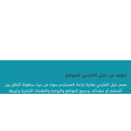
تنويه من دليل القايدي للمواقع
صمم دليل القايدي بعناية لراحة المستخدم سواء من حيث سهولة التنقل بين
أقسامه أو صفحاته. وجميع المواقع والروابط والعلامات التجارية وغيرها
الموجودة في دليل القايدي هي ملك لإصحابها وهي محفوظة الحقوق
وإنما تم إضافتها بالدليل لتسهيل الوصول اليها كما أن دليل القايدي غير
مسؤول إطلاقا عن محتويات تلك المواقع وخدماتها من إعلانات أو منتجات أو
مواد أخرى
.