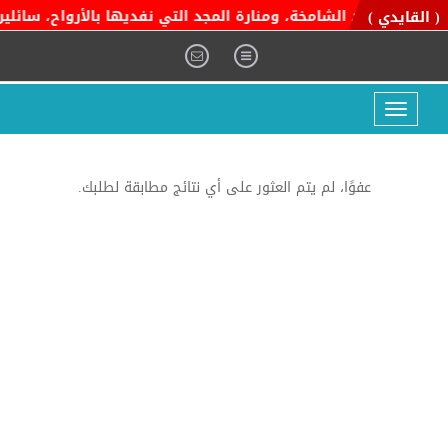
ية التوحيد الشامخة، ومنارة المجد التي نفديها بالأرواح، سائلين ا
( القايدي )
Toggle
navigation
عفوًا، لم يتم العثور على أي نتائج مطابقة لطلبك.