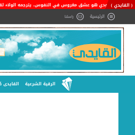
طن السعودي هو عشق مغروس في النفوس، يترجمه الولاء لقيادته، والفخ
( القايدي )
الرئيسية
راسلنا
الرقية الشرعية
القايدى ك