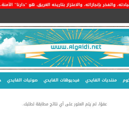
ر بإنجازاته، والاعتزاز بتاريخه العريق. هو "دارنا" الآمنة، وراية
وم
منتديات القايدي
فيديوهات القايدي
صوتيات القايدي
د
عفوًا، لم يتم العثور على أي نتائج مطابقة لطلبك.