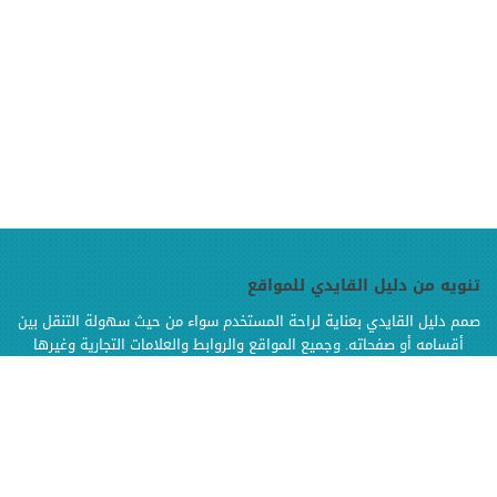
تنويه من دليل القايدي للمواقع
صمم دليل القايدي بعناية لراحة المستخدم سواء من حيث سهولة التنقل بين
أقسامه أو صفحاته. وجميع المواقع والروابط والعلامات التجارية وغيرها
الموجودة في دليل القايدي هي ملك لإصحابها وهي محفوظة الحقوق
وإنما تم إضافتها بالدليل لتسهيل الوصول اليها كما أن دليل القايدي غير
مسؤول إطلاقا عن محتويات تلك المواقع وخدماتها من إعلانات أو منتجات أو
مواد أخرى
.