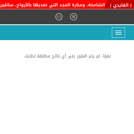
ية التوحيد الشامخة، ومنارة المجد التي نفديها بالأرواح، سائلين ا
( القايدي )
Toggle
navigation
عفوًا، لم يتم العثور على أي نتائج مطابقة لطلبك.