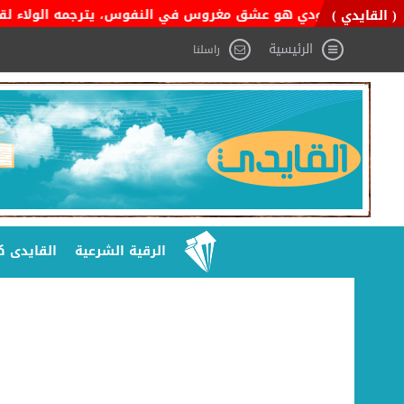
طن السعودي هو عشق مغروس في النفوس، يترجمه الولاء لقيادته، والفخ
( القايدي )
الرئيسية
راسلنا
الرقية الشرعية
القايدى ك