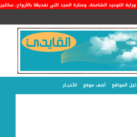
 التوحيد الشامخة، ومنارة المجد التي نفديها بالأرواح، سائلين المو
ليل المواقع
أضف موقع
الأخبـــار