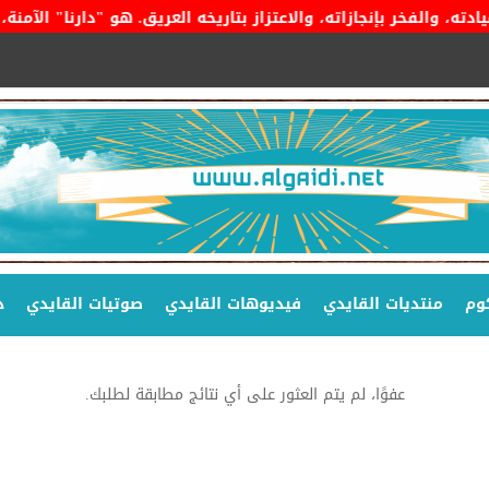
ر بإنجازاته، والاعتزاز بتاريخه العريق. هو "دارنا" الآمنة، وراية
وم
منتديات القايدي
فيديوهات القايدي
صوتيات القايدي
د
عفوًا، لم يتم العثور على أي نتائج مطابقة لطلبك.