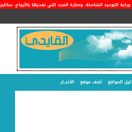
ة التوحيد الشامخة، ومنارة المجد التي نفديها بالأرواح، سائلين ال
ليل المواقع
أضف موقع
الأخبـــار