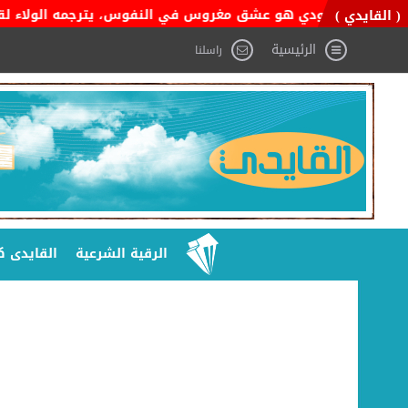
وطن السعودي هو عشق مغروس في النفوس، يترجمه الولاء لقيادته، والف
( القايدي )
الرئيسية
راسلنا
الرقية الشرعية
القايدى ك