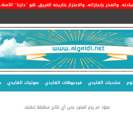
خر بإنجازاته، والاعتزاز بتاريخه العريق. هو "دارنا" الآمنة، وراي
وم
منتديات القايدي
فيديوهات القايدي
صوتيات القايدي
د
عفوًا، لم يتم العثور على أي نتائج مطابقة لطلبك.