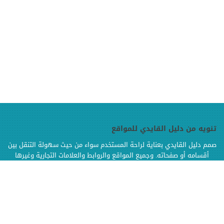
تنويه من دليل القايدي للمواقع
صمم دليل القايدي بعناية لراحة المستخدم سواء من حيث سهولة التنقل بين
أقسامه أو صفحاته. وجميع المواقع والروابط والعلامات التجارية وغيرها
الموجودة في دليل القايدي هي ملك لإصحابها وهي محفوظة الحقوق
وإنما تم إضافتها بالدليل لتسهيل الوصول اليها كما أن دليل القايدي غير
مسؤول إطلاقا عن محتويات تلك المواقع وخدماتها من إعلانات أو منتجات أو
مواد أخرى
.