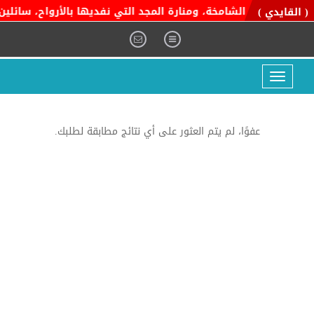
ية التوحيد الشامخة، ومنارة المجد التي نفديها بالأرواح، سائلين ا
( القايدي )
Toggle
navigation
عفوًا، لم يتم العثور على أي نتائج مطابقة لطلبك.