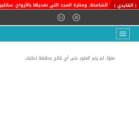
ية التوحيد الشامخة، ومنارة المجد التي نفديها بالأرواح، سائلين ا
( القايدي )
Toggle
navigation
عفوًا، لم يتم العثور على أي نتائج مطابقة لطلبك.