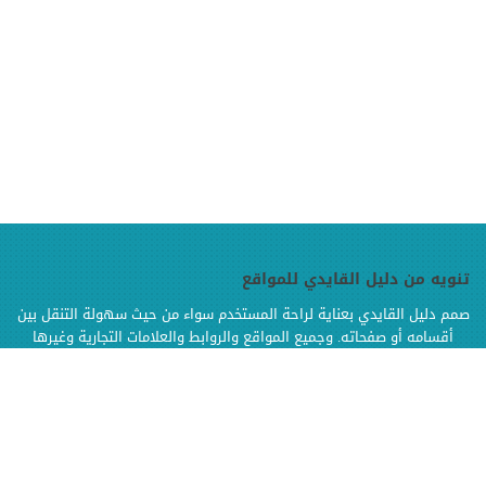
تنويه من دليل القايدي للمواقع
صمم دليل القايدي بعناية لراحة المستخدم سواء من حيث سهولة التنقل بين
أقسامه أو صفحاته. وجميع المواقع والروابط والعلامات التجارية وغيرها
الموجودة في دليل القايدي هي ملك لإصحابها وهي محفوظة الحقوق
وإنما تم إضافتها بالدليل لتسهيل الوصول اليها كما أن دليل القايدي غير
مسؤول إطلاقا عن محتويات تلك المواقع وخدماتها من إعلانات أو منتجات أو
مواد أخرى
.