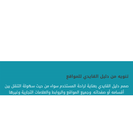
تنويه من دليل القايدي للمواقع
صمم دليل القايدي بعناية لراحة المستخدم سواء من حيث سهولة التنقل بين
أقسامه أو صفحاته. وجميع المواقع والروابط والعلامات التجارية وغيرها
الموجودة في دليل القايدي هي ملك لإصحابها وهي محفوظة الحقوق
وإنما تم إضافتها بالدليل لتسهيل الوصول اليها كما أن دليل القايدي غير
مسؤول إطلاقا عن محتويات تلك المواقع وخدماتها من إعلانات أو منتجات أو
مواد أخرى
.