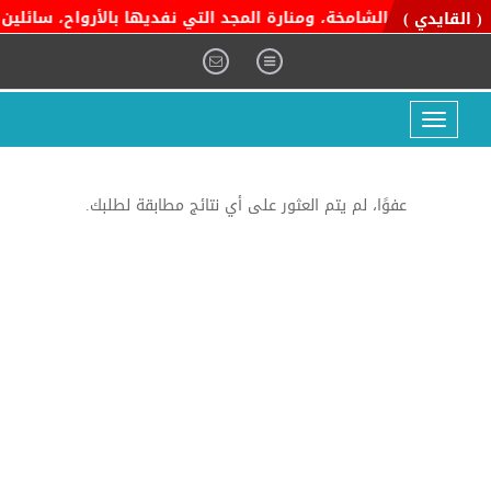
ة التوحيد الشامخة، ومنارة المجد التي نفديها بالأرواح، سائلين ال
( القايدي )
Toggle
navigation
عفوًا، لم يتم العثور على أي نتائج مطابقة لطلبك.