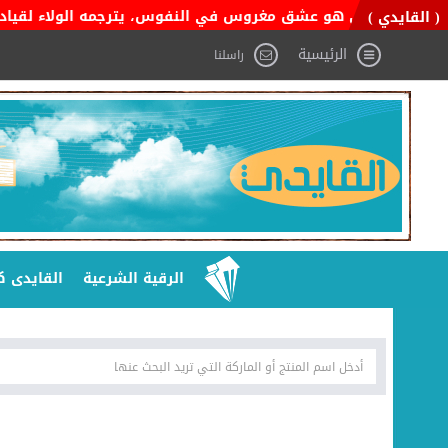
السعودي هو عشق مغروس في النفوس، يترجمه الولاء لقيادته، والفخر ب
( القايدي )
الرئيسية
راسلنا
الرقية الشرعية
القايدى ك