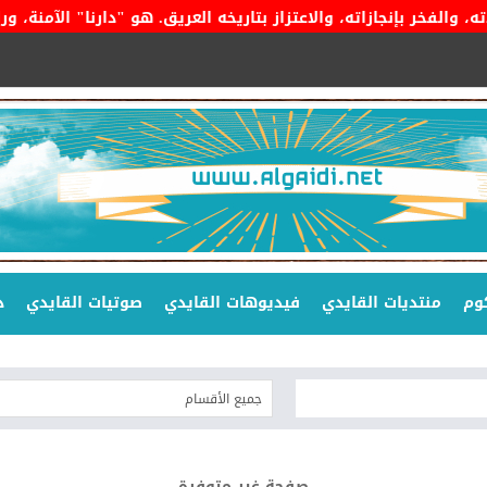
إنجازاته، والاعتزاز بتاريخه العريق. هو "دارنا" الآمنة، وراية الت
وم
منتديات القايدي
فيديوهات القايدي
صوتيات القايدي
د
صفحة غير متوفرة