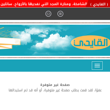
ة التوحيد الشامخة، ومنارة المجد التي نفديها بالأرواح، سائلين ال
( القايدي )
Toggle
navigation
صفحة غير متوفرة
عفوًا، لقد قمت بطلب صفحة غير متوفرة، أو أنه قد تم استبدالها