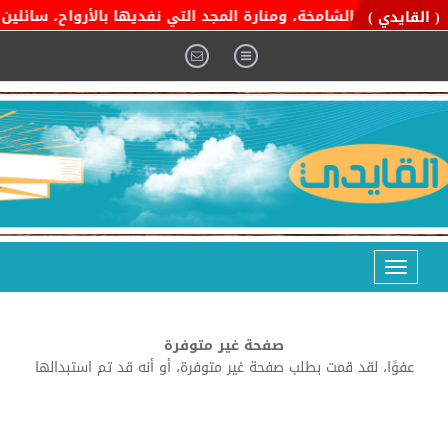
ة التوحيد الشامخة، ومنارة المجد التي نفديها بالأرواح، سائلين ال
( القايدي )
Toggle
navigation
صفحة غير متوفرة
عفوًا، لقد قمت بطلب صفحة غير متوفرة، أو أنه قد تم استبدالها