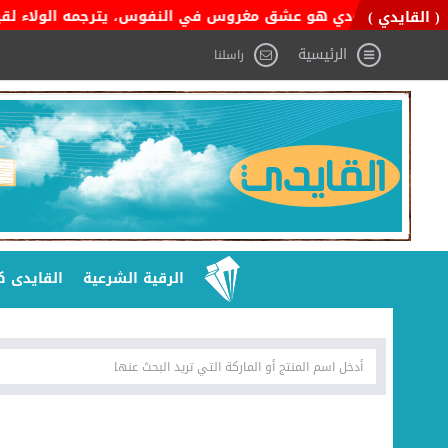
ن السعودي هو عشق مغروس في النفوس، يترجمه الولاء لقيادته، والفخر
( القايدي )
الرئيسية
راسلنا
الرقية الشرعية
القايدى ك