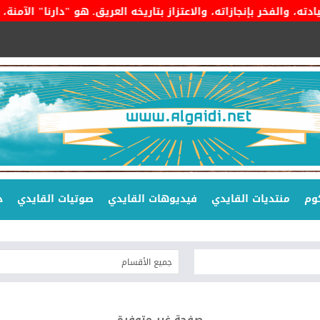
 بإنجازاته، والاعتزاز بتاريخه العريق. هو "دارنا" الآمنة، وراية 
وم
منتديات القايدي
فيديوهات القايدي
صوتيات القايدي
د
صفحة غير متوفرة