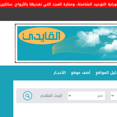
التوحيد الشامخة، ومنارة المجد التي نفديها بالأرواح، سائلين المو
ليل المواقع
أضف موقع
الأخبـــار
البحث المتقدم