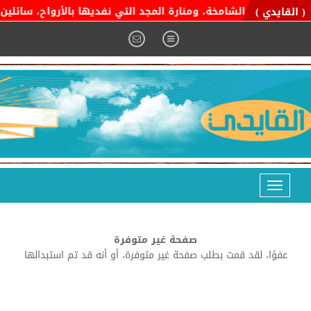
ة التوحيد الشامخة، ومنارة المجد التي نفديها بالأرواح، سائلين ال
( القايدي )
Toggle
navigation
صفحة غير متوفرة
عفوًا، لقد قمت بطلب صفحة غير متوفرة، أو أنه قد تم استبدالها