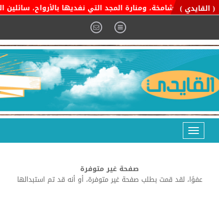
التوحيد الشامخة، ومنارة المجد التي نفديها بالأرواح، سائلين المو
( القايدي )
Toggle
navigation
صفحة غير متوفرة
عفوًا، لقد قمت بطلب صفحة غير متوفرة، أو أنه قد تم استبدالها