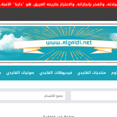
ر بإنجازاته، والاعتزاز بتاريخه العريق. هو "دارنا" الآمنة، وراية 
وم
منتديات القايدي
فيديوهات القايدي
صوتيات القايدي
د
صفحة غير متوفرة