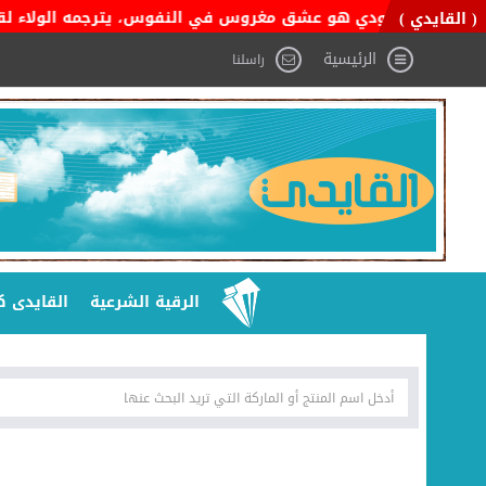
طن السعودي هو عشق مغروس في النفوس، يترجمه الولاء لقيادته، والفخ
( القايدي )
الرئيسية
راسلنا
الرقية الشرعية
القايدى ك