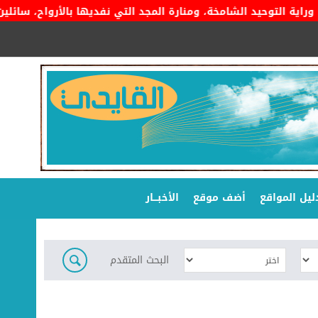
التوحيد الشامخة، ومنارة المجد التي نفديها بالأرواح، سائلين المو
ليل المواقع
أضف موقع
الأخبـــار
البحث المتقدم