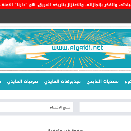
 بإنجازاته، والاعتزاز بتاريخه العريق. هو "دارنا" الآمنة، وراية 
وم
منتديات القايدي
فيديوهات القايدي
صوتيات القايدي
د
صفحة غير متوفرة