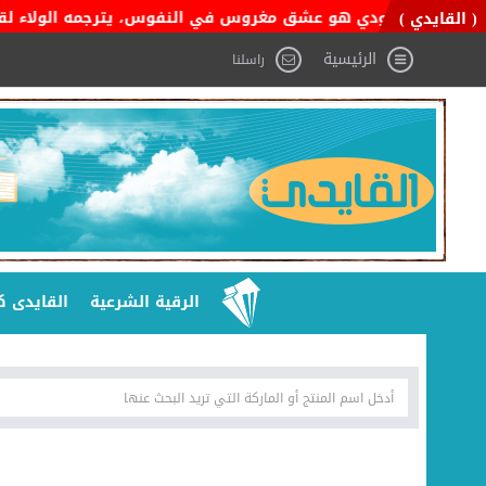
طن السعودي هو عشق مغروس في النفوس، يترجمه الولاء لقيادته، والفخر
( القايدي )
الرئيسية
راسلنا
الرقية الشرعية
القايدى ك