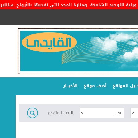
التوحيد الشامخة، ومنارة المجد التي نفديها بالأرواح، سائلين المو
ليل المواقع
أضف موقع
الأخبـــار
البحث المتقدم