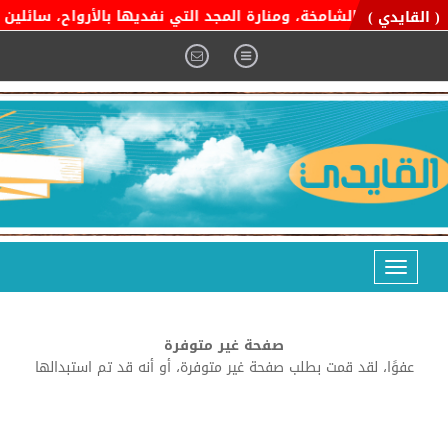
ة التوحيد الشامخة، ومنارة المجد التي نفديها بالأرواح، سائلين ال
( القايدي )
Toggle
navigation
صفحة غير متوفرة
عفوًا، لقد قمت بطلب صفحة غير متوفرة، أو أنه قد تم استبدالها