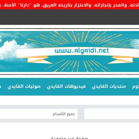
 بإنجازاته، والاعتزاز بتاريخه العريق. هو "دارنا" الآمنة، وراية 
وم
منتديات القايدي
فيديوهات القايدي
صوتيات القايدي
د
صفحة غير متوفرة