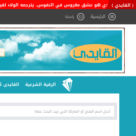
ن السعودي هو عشق مغروس في النفوس، يترجمه الولاء لقيادته، والفخر
( القايدي )
الرئيسية
راسلنا
الرقية الشرعية
القايدى ك