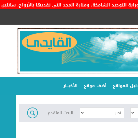
التوحيد الشامخة، ومنارة المجد التي نفديها بالأرواح، سائلين المو
ليل المواقع
أضف موقع
الأخبـــار
البحث المتقدم