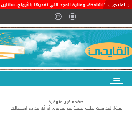
ة التوحيد الشامخة، ومنارة المجد التي نفديها بالأرواح، سائلين ال
( القايدي )
Toggle
navigation
صفحة غير متوفرة
عفوًا، لقد قمت بطلب صفحة غير متوفرة، أو أنه قد تم استبدالها