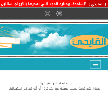
ة التوحيد الشامخة، ومنارة المجد التي نفديها بالأرواح، سائلين ال
( القايدي )
Toggle
navigation
صفحة غير متوفرة
عفوًا، لقد قمت بطلب صفحة غير متوفرة، أو أنه قد تم استبدالها