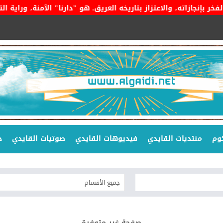
ته، والاعتزاز بتاريخه العريق. هو "دارنا" الآمنة، وراية التوحيد 
وم
منتديات القايدي
فيديوهات القايدي
صوتيات القايدي
د
صفحة غير متوفرة