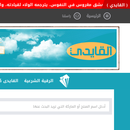
ي هو عشق مغروس في النفوس، يترجمه الولاء لقيادته، والفخر بإنجازا
( القايدي )
الرئيسية
راسلنا
الرقية الشرعية
القايدى ك