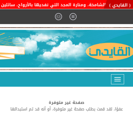
ة التوحيد الشامخة، ومنارة المجد التي نفديها بالأرواح، سائلين ال
( القايدي )
Toggle
navigation
صفحة غير متوفرة
عفوًا، لقد قمت بطلب صفحة غير متوفرة، أو أنه قد تم استبدالها