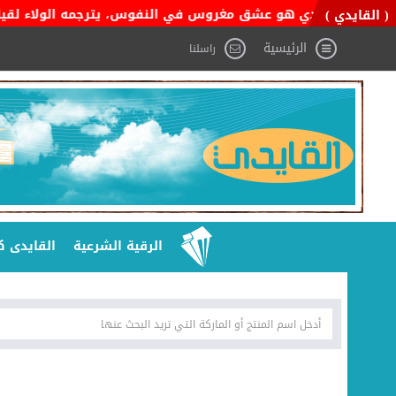
 السعودي هو عشق مغروس في النفوس، يترجمه الولاء لقيادته، والفخر 
( القايدي )
الرئيسية
راسلنا
الرقية الشرعية
القايدى ك