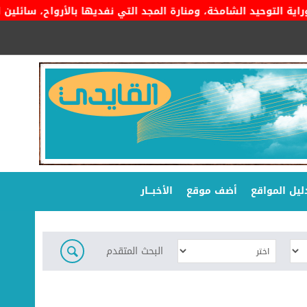
لتوحيد الشامخة، ومنارة المجد التي نفديها بالأرواح، سائلين المول
ليل المواقع
أضف موقع
الأخبـــار
البحث المتقدم