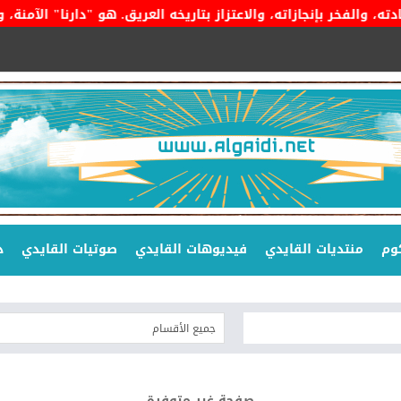
بإنجازاته، والاعتزاز بتاريخه العريق. هو "دارنا" الآمنة، وراية ا
وم
منتديات القايدي
فيديوهات القايدي
صوتيات القايدي
د
صفحة غير متوفرة