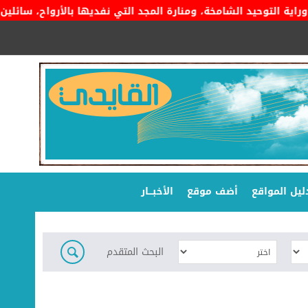
التوحيد الشامخة، ومنارة المجد التي نفديها بالأرواح، سائلين المو
ليل المواقع
أضف موقع
الأخبـــار
البحث المتقدم