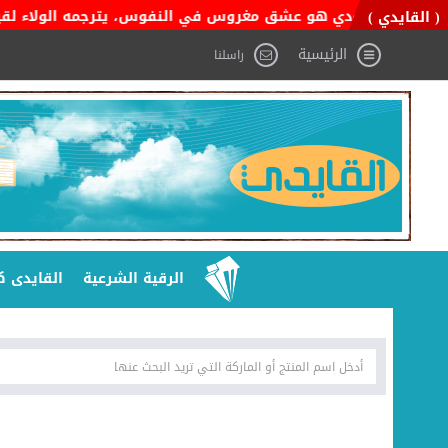
ن السعودي هو عشق مغروس في النفوس، يترجمه الولاء لقيادته، والفخر
( القايدي )
الرئيسية
راسلنا
الرقية الشرعية
القايدى ك