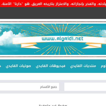
 بإنجازاته، والاعتزاز بتاريخه العريق. هو "دارنا" الآمنة، وراية 
وم
منتديات القايدي
فيديوهات القايدي
صوتيات القايدي
د
صفحة غير متوفرة