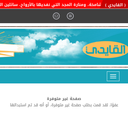
التوحيد الشامخة، ومنارة المجد التي نفديها بالأرواح، سائلين المو
( القايدي )
Toggle
navigation
صفحة غير متوفرة
عفوًا، لقد قمت بطلب صفحة غير متوفرة، أو أنه قد تم استبدالها