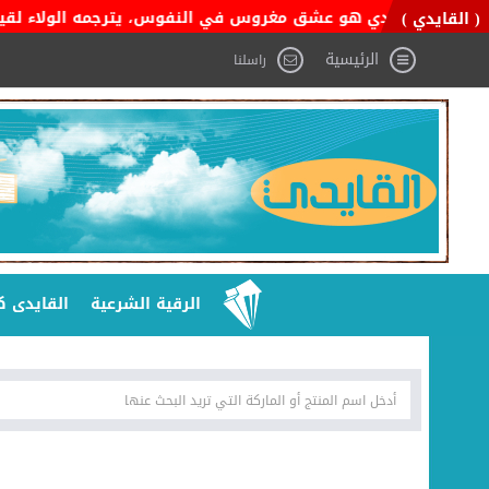
 السعودي هو عشق مغروس في النفوس، يترجمه الولاء لقيادته، والفخر 
( القايدي )
الرئيسية
راسلنا
الرقية الشرعية
القايدى ك