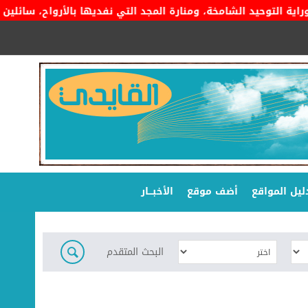
لتوحيد الشامخة، ومنارة المجد التي نفديها بالأرواح، سائلين المول
ليل المواقع
أضف موقع
الأخبـــار
البحث المتقدم