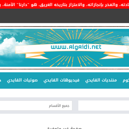
بإنجازاته، والاعتزاز بتاريخه العريق. هو "دارنا" الآمنة، وراية ا
وم
منتديات القايدي
فيديوهات القايدي
صوتيات القايدي
د
صفحة غير متوفرة