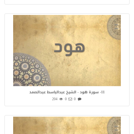
11- سورة هود - الشيخ عبدالباسط عبدالصمد
204
0
0