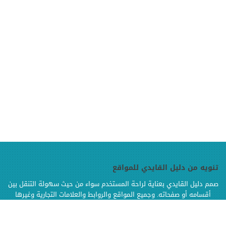
تنويه من دليل القايدي للمواقع
صمم دليل القايدي بعناية لراحة المستخدم سواء من حيث سهولة التنقل بين
أقسامه أو صفحاته. وجميع المواقع والروابط والعلامات التجارية وغيرها
الموجودة في دليل القايدي هي ملك لإصحابها وهي محفوظة الحقوق
وإنما تم إضافتها بالدليل لتسهيل الوصول اليها كما أن دليل القايدي غير