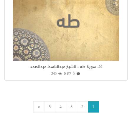
20- سورة طه - الشيخ عبدالباسط عبدالصمد
240
0
0
»
5
4
3
2
1