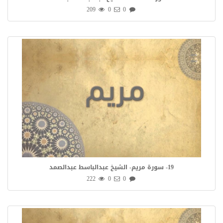
209
0
0
19- سورة مريم- الشيخ عبدالباسط عبدالصمد
222
0
0