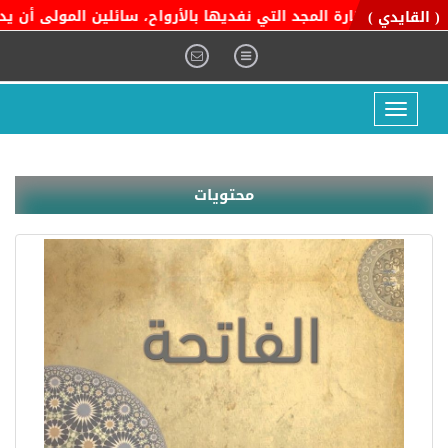
ة المجد التي نفديها بالأرواح، سائلين المولى أن يديم عليها أمنها
( القايدي )
Toggle
navigation
محتويات